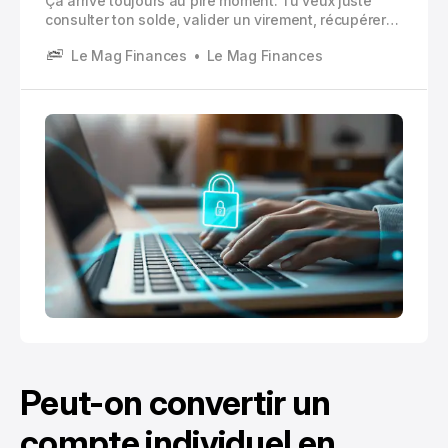
Ça arrive toujours au pire moment. Tu veux juste
consulter ton solde, valider un virement, récupérer
un RIB, et là… écran de connexion, mot de passe
Le Mag Finances
Le Mag Finances
refusé, puis le doute. Est ce que c’est le bon
identifiant.
Peut-on convertir un
compte individuel en