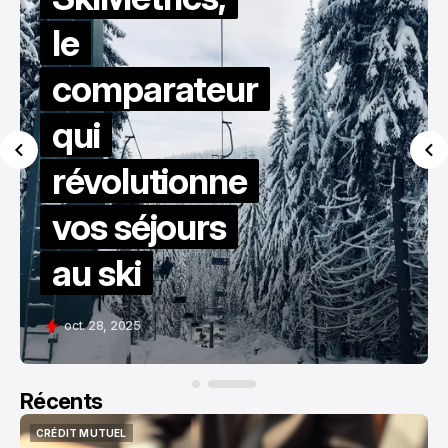
Loisirs :
Votre
Passeport
pour des
Moments
Inoubliables
oct. 28, 2025
Récents
CRÉDIT MUTUEL