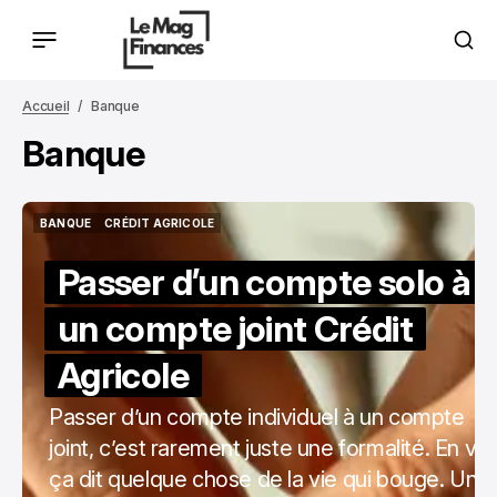
Accueil
Banque
Banque
BANQUE
CRÉDIT AGRICOLE
BANQUE
CRÉDIT AGRICOLE
Passer d’un compte solo à
un compte joint Crédit
Agricole
Passer d’un compte individuel à un compte
joint, c’est rarement juste une formalité. En vrai
ça dit quelque chose de la vie qui bouge. Un