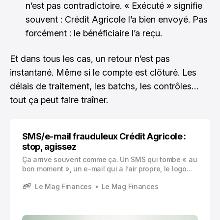
n’est pas contradictoire. « Exécuté » signifie
souvent : Crédit Agricole l’a bien envoyé. Pas
forcément : le bénéficiaire l’a reçu.
Et dans tous les cas, un retour n’est pas
instantané. Même si le compte est clôturé. Les
délais de traitement, les batchs, les contrôles…
tout ça peut faire traîner.
SMS/e-mail frauduleux Crédit Agricole :
stop, agissez
Ça arrive souvent comme ça. Un SMS qui tombe « au
bon moment », un e-mail qui a l’air propre, le logo
Crédit Agricole, un ton urgent. Et toi tu es là, à te
Le Mag Finances
Le Mag Finances
demander si c’est sérieux, si tu dois cliquer, si ton
compte est vraiment en danger. Et c’est justement là
que les fraudeurs gagnent des gens.