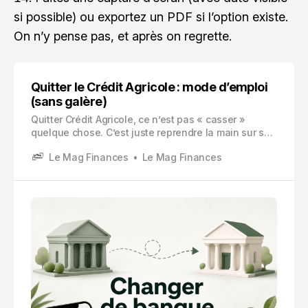
si possible) ou exportez un PDF si l’option existe.
On n’y pense pas, et après on regrette.
Quitter le Crédit Agricole : mode d’emploi
(sans galère)
Quitter Crédit Agricole, ce n’est pas « casser »
quelque chose. C’est juste reprendre la main sur sa
banque. Et souvent, on le fait pour des raisons très
Le Mag Finances
Le Mag Finances
simples : frais trop élevés, appli pas terrible, besoin
d’une carte plus premium, envie de tout gérer en
ligne, ou juste… marre.